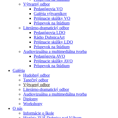
Výtvarný odbor
Pedagógovia VO
Galéria výtvarníkov
Prijímacie skúšky VO
Príspevok na štúdium
Literárno-dramatický odbor
Pedagógovia LDO
Rádio DubnicaArt
Prijímacie skúšky LDO
Príspevok na štúdium
Audiovizuálna a multimediálna tvorba
Pedagógovia AVO
Prijímacie skúšky AVO
Príspevok na štúdium
Galéria
Hudobný odbor
Tanečný odbor
Výtvarný odbor
Literárno-dramatický odbor
Audiovizuálna a multimediálna tvorba
Diplomy
Workshopy
O nás
Informácie o škole
História ZUŠ Dubnica nad Váhom