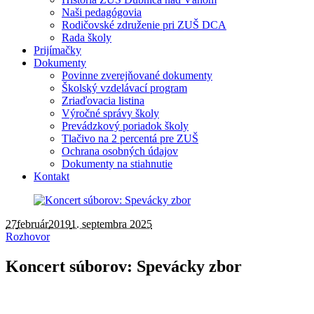
Naši pedagógovia
Rodičovské združenie pri ZUŠ DCA
Rada školy
Prijímačky
Dokumenty
Povinne zverejňované dokumenty
Školský vzdelávací program
Zriaďovacia listina
Výročné správy školy
Prevádzkový poriadok školy
Tlačivo na 2 percentá pre ZUŠ
Ochrana osobných údajov
Dokumenty na stiahnutie
Kontakt
27
február
2019
1. septembra 2025
Rozhovor
Koncert súborov: Spevácky zbor