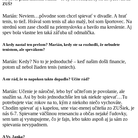
ZUŠ?
Marián: Neviem…pôvodne som chcel spievať v divadle. A hrať
tenis, to tiež. Hrával som tenis už ako malý, bol som športovec. Na
strednú som zase chodil na priemyslovku a bavilo ma kreslenie. Aj
spev bola vlastne len taká záľuba už odmalička.
A kedy nastal ten prelom? Marián, kedy ste sa rozhodli, že nebudete
tenistom, ale spevákom?
Marián: Kedy? No to je jednoduché – keď našim došli financie,
potom už nebol žiaden tenis (smiech).
A ste rád, že to napokon takto dopadlo? Učíte rád?
Marián: Učenie je náročné, lebo byť učiteľom je povolanie, ale
snažím sa. Asi by bolo jednoduchšie len tak niekde spievať…Tu
potrebujete viac rokov na to, kým z niekoho niečo vychováte.
Chodím spievať aj s kapelou, sme viac-menej učitelia zo ZUŠiek, je
nás 6-7. Spievame väčšinou renesanciu a občas nejaké ľudovky,
sem tam aj vystupujeme, čo je fajn, lebo takto aspoň aj ja sám zo
spievania nevypadnem.
A Vy, Janka?