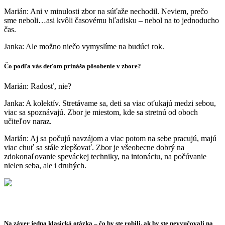
Marián: Ani v minulosti zbor na súťaže nechodil. Neviem, prečo
sme neboli…asi kvôli časovému hľadisku – nebol na to jednoducho
čas.
Janka: Ale možno niečo vymyslíme na budúci rok.
Čo podľa vás deťom prináša pôsobenie v zbore?
Marián: Radosť, nie?
Janka: A kolektív. Stretávame sa, deti sa viac oťukajú medzi sebou,
viac sa spoznávajú. Zbor je miestom, kde sa stretnú od oboch
učiteľov naraz.
Marián: Aj sa počujú navzájom a viac potom na sebe pracujú, majú
viac chuť sa stále zlepšovať. Zbor je všeobecne dobrý na
zdokonaľovanie speváckej techniky, na intonáciu, na počúvanie
nielen seba, ale i druhých.
Na záver jedna klasická otázka – čo by ste robili, ak by ste nevyučovali na