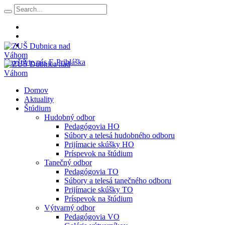
Navštívte nás
E-Prihláška
Domov
Aktuality
Štúdium
Hudobný odbor
Pedagógovia HO
Súbory a telesá hudobného odboru
Prijímacie skúšky HO
Príspevok na štúdium
Tanečný odbor
Pedagógovia TO
Súbory a telesá tanečného odboru
Prijímacie skúšky TO
Príspevok na štúdium
Výtvarný odbor
Pedagógovia VO