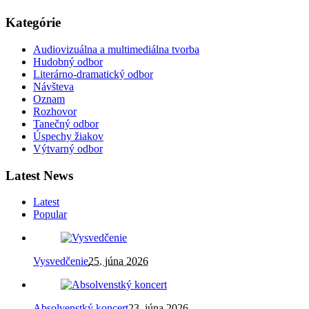
Kategórie
Audiovizuálna a multimediálna tvorba
Hudobný odbor
Literárno-dramatický odbor
Návšteva
Oznam
Rozhovor
Tanečný odbor
Úspechy žiakov
Výtvarný odbor
Latest News
Latest
Popular
Vysvedčenie
25. júna 2026
Absolvenstký koncert
23. júna 2026