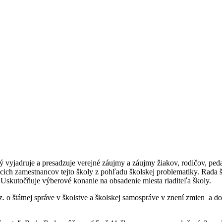
vyjadruje a presadzuje verejné záujmy a záujmy žiakov, rodičov, ped
dúcich zamestnancov tejto školy z pohľadu školskej problematiky. Rad
Uskutočňuje výberové konanie na obsadenie miesta riaditeľa školy.
. o štátnej správe v školstve a školskej samospráve v znení zmien a d