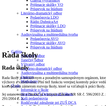
Galéria výtvarníkov
Prijímacie skúšky VO
Príspevok na štúdium
Literárno-dramatický odbor
Pedagógovia LDO
Rádio DubnicaArt
Prijímacie skúšky LDO
Príspevok na štúdium
Audiovizuálna a multimediálna tvorba
Pedagógovia AVO
Prijímacie skúšky AVO
Príspevok na štúdium
Galéria
Rada školy
Hudobný odbor
Tanečný odbor
Výtvarný odbor
Rada školy
Literárno-dramatický odbor
Audiovizuálna a multimediálna tvorba
Diplomy
Rada školy je iniciatívnym a poradným samosprávnym orgánom, ktorý 
Workshopy
výchovy a vzdelávania. Plní tiež funkciu verejnej kontroly práce ve
O nás
koncepčným zámerom rozvoja školy, ktoré sa vzťahujú k práci školy. 
Informácie o škole
História ZUŠ Dubnica nad Váhom
Jej ustanovenie a činnosť je v zmysle Zákona NR SR č. 596/2003 Z. z
Naši pedagógovia
291/2004 Z. z.
Rodičovské združenie pri ZUŠ DCA