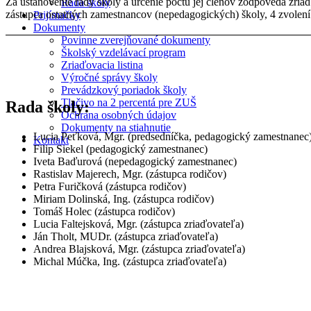
Za ustanovenie rady školy a určenie počtu jej členov zodpovedá zri
Rada školy
zástupca ostatných zamestnancov (nepedagogických) školy, 4 zvolení 
Prijímačky
Dokumenty
Povinne zverejňované dokumenty
Školský vzdelávací program
Zriaďovacia listina
Výročné správy školy
Prevádzkový poriadok školy
Tlačivo na 2 percentá pre ZUŠ
Rada školy:
Ochrana osobných údajov
Dokumenty na stiahnutie
Lucia Peťková, Mgr. (predsedníčka, pedagogický zamestnanec
Kontakt
Filip Siekel (pedagogický zamestnanec)
Iveta Baďurová (nepedagogický zamestnanec)
Rastislav Majerech, Mgr. (zástupca rodičov)
Petra Furičková (zástupca rodičov)
Miriam Dolinská, Ing. (zástupca rodičov)
Tomáš Holec (zástupca rodičov)
Lucia Faltejsková, Mgr. (zástupca zriaďovateľa)
Ján Tholt, MUDr. (zástupca zriaďovateľa)
Andrea Blajsková, Mgr. (zástupca zriaďovateľa)
Michal Múčka, Ing. (zástupca zriaďovateľa)