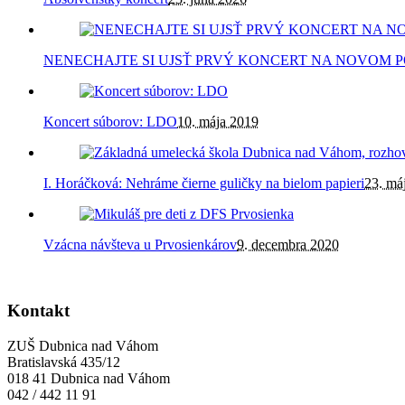
NENECHAJTE SI UJSŤ PRVÝ KONCERT NA NOVOM P
Koncert súborov: LDO
10. mája 2019
I. Horáčková: Nehráme čierne guličky na bielom papieri
23. má
Vzácna návšteva u Prvosienkárov
9. decembra 2020
Kontakt
ZUŠ Dubnica nad Váhom
Bratislavská 435/12
018 41 Dubnica nad Váhom
042 / 442 11 91