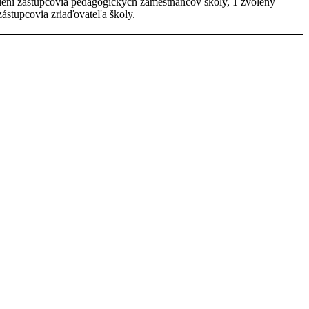
olení zástupcovia pedagogických zamestnancov školy, 1 zvolený
zástupcovia zriaďovateľa školy.