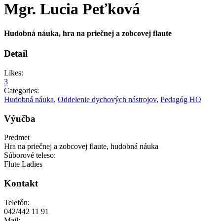
Mgr. Lucia Peťková
Hudobná náuka, hra na priečnej a zobcovej flaute
Detail
Likes:
3
Categories:
Hudobná náuka
,
Oddelenie dychových nástrojov
,
Pedagóg HO
Výučba
Predmet
Hra na priečnej a zobcovej flaute, hudobná náuka
Súborové teleso:
Flute Ladies
Kontakt
Telefón:
042/442 11 91
Mail: