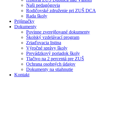
Naši pedagógovia
Rodičovské združenie pri ZUŠ DCA
Rada školy
Prijímačky
Dokumenty
Povinne zverejňované dokumenty
Školský vzdelávací program
Zriaďovacia listina
Výročné správy školy
Prevádzkový poriadok školy
Tlačivo na 2 percentá pre ZUŠ
Ochrana osobných údajov
Dokumenty na stiahnutie
Kontakt