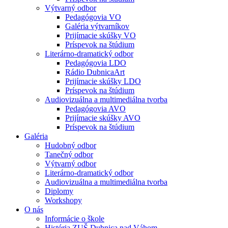
Výtvarný odbor
Pedagógovia VO
Galéria výtvarníkov
Prijímacie skúšky VO
Príspevok na štúdium
Literárno-dramatický odbor
Pedagógovia LDO
Rádio DubnicaArt
Prijímacie skúšky LDO
Príspevok na štúdium
Audiovizuálna a multimediálna tvorba
Pedagógovia AVO
Prijímacie skúšky AVO
Príspevok na štúdium
Galéria
Hudobný odbor
Tanečný odbor
Výtvarný odbor
Literárno-dramatický odbor
Audiovizuálna a multimediálna tvorba
Diplomy
Workshopy
O nás
Informácie o škole
História ZUŠ Dubnica nad Váhom