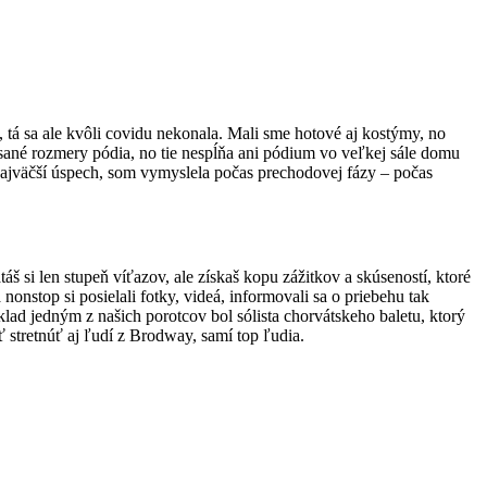
0, tá sa ale kvôli covidu nekonala. Mali sme hotové aj kostýmy, no
ísané rozmery pódia, no tie nespĺňa ani pódium vo veľkej sále domu
 najväčší úspech, som vymyslela počas prechodovej fázy – počas
š si len stupeň víťazov, ale získaš kopu zážitkov a skúseností, ktoré
a nonstop si posielali fotky, videá, informovali sa o priebehu tak
ríklad jedným z našich porotcov bol sólista chorvátskeho baletu, ktorý
stretnúť aj ľudí z Brodway, samí top ľudia.