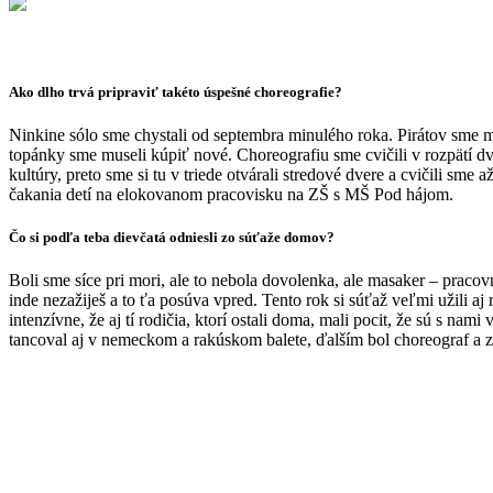
Ako dlho trvá pripraviť takéto úspešné choreografie?
Ninkine sólo sme chystali od septembra minulého roka. Pirátov sme mal
topánky sme museli kúpiť nové. Choreografiu sme cvičili v rozpätí dv
kultúry, preto sme si tu v triede otvárali stredové dvere a cvičili sme
čakania detí na elokovanom pracovisku na ZŠ s MŠ Pod hájom.
Čo si podľa teba dievčatá odniesli zo súťaže domov?
Boli sme síce pri mori, ale to nebola dovolenka, ale masaker – pracov
inde nezažiješ a to ťa posúva vpred. Tento rok si súťaž veľmi užili aj r
intenzívne, že aj tí rodičia, ktorí ostali doma, mali pocit, že sú s na
tancoval aj v nemeckom a rakúskom balete, ďalším bol choreograf a z