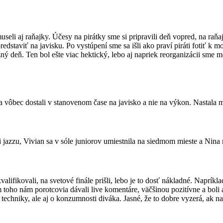
useli aj raňajky. Účesy na pirátky sme si pripravili deň vopred, na raňa
edstaviť na javisku. Po vystúpení sme sa išli ako praví piráti fotiť k mo
ažný deň. Ten bol ešte viac hektický, lebo aj napriek reorganizácii sme 
 sa vôbec dostali v stanovenom čase na javisko a nie na výkon. Nastala
i jazzu, Vivian sa v sóle juniorov umiestnila na siedmom mieste a Nina 
alifikovali, na svetové finále prišli, lebo je to dosť nákladné. Napríkla
m toho nám porotcovia dávali live komentáre, väčšinou pozitívne a bol
í techniky, ale aj o konzumnosti diváka. Jasné, že to dobre vyzerá, ak n