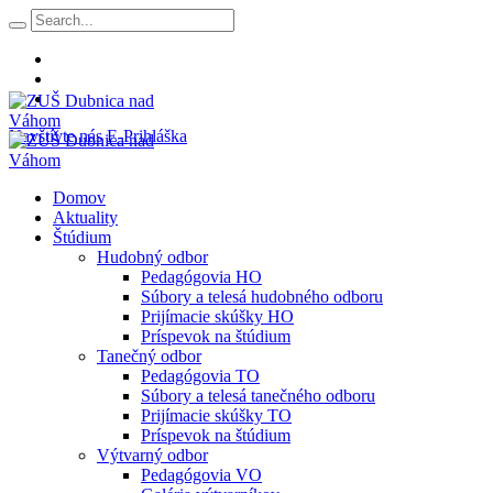
Navštívte nás
E-Prihláška
Domov
Aktuality
Štúdium
Hudobný odbor
Pedagógovia HO
Súbory a telesá hudobného odboru
Prijímacie skúšky HO
Príspevok na štúdium
Tanečný odbor
Pedagógovia TO
Súbory a telesá tanečného odboru
Prijímacie skúšky TO
Príspevok na štúdium
Výtvarný odbor
Pedagógovia VO