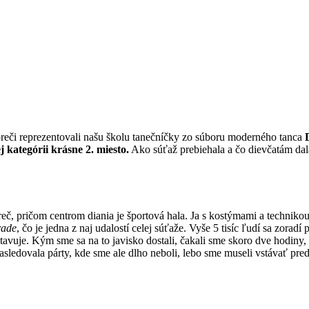
eči reprezentovali našu školu tanečníčky zo súboru moderného tanca
j kategórii krásne 2. miesto.
Ako súťaž prebiehala a čo dievčatám dala
č, pričom centrom diania je športová hala. Ja s kostýmami a techniko
rade
, čo je jedna z naj udalostí celej súťaže. Vyše 5 tisíc ľudí sa zor
avuje. Kým sme sa na to javisko dostali, čakali sme skoro dve hodiny, a
ledovala párty, kde sme ale dlho neboli, lebo sme museli vstávať pred