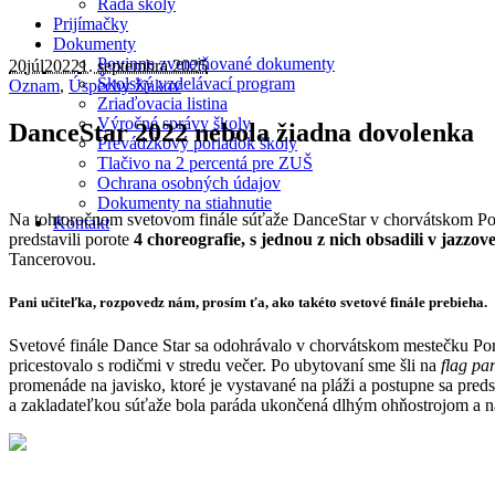
Rada školy
Prijímačky
Dokumenty
Povinne zverejňované dokumenty
20
júl
2022
1. septembra 2025
Školský vzdelávací program
Oznam
,
Úspechy žiakov
Zriaďovacia listina
Výročné správy školy
DanceStar 2022 nebola žiadna dovolenka
Prevádzkový poriadok školy
Tlačivo na 2 percentá pre ZUŠ
Ochrana osobných údajov
Dokumenty na stiahnutie
Na tohtoročnom svetovom finále súťaže DanceStar v chorvátskom Por
Kontakt
predstavili porote
4 choreografie, s jednou z nich obsadili v jazzove
Tancerovou.
Pani učiteľka, rozpovedz nám, prosím ťa, ako takéto svetové finále prebieha.
Svetové finále Dance Star sa odohrávalo v chorvátskom mestečku Pore
pricestovalo s rodičmi v stredu večer. Po ubytovaní sme šli na
flag pa
promenáde na javisko, ktoré je vystavané na pláži a postupne sa predst
a zakladateľkou súťaže bola paráda ukončená dlhým ohňostrojom a nas