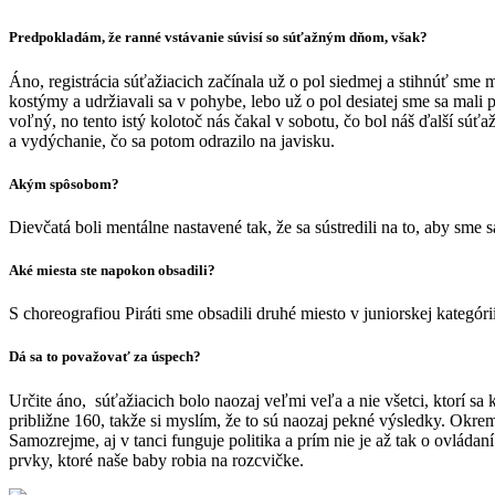
Predpokladám, že ranné vstávanie súvisí so súťažným dňom, však?
Áno, registrácia súťažiacich začínala už o pol siedmej a stihnúť sme m
kostýmy a udržiavali sa v pohybe, lebo už o pol desiatej sme sa mali pr
voľný, no tento istý kolotoč nás čakal v sobotu, čo bol náš ďalší súť
a vydýchanie, čo sa potom odrazilo na javisku.
Akým spôsobom?
Dievčatá boli mentálne nastavené tak, že sa sústredili na to, aby sme
Aké miesta ste napokon obsadili?
S choreografiou Piráti sme obsadili druhé miesto v juniorskej kategóri
Dá sa to považovať za úspech?
Určite áno, súťažiacich bolo naozaj veľmi veľa a nie všetci, ktorí sa kv
približne 160, takže si myslím, že to sú naozaj pekné výsledky. Okre
Samozrejme, aj v tanci funguje politika a prím nie je až tak o ovládan
prvky, ktoré naše baby robia na rozcvičke.