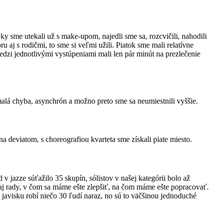
jky sme utekali už s make-upom, najedli sme sa, rozcvičili, nahodili
ru aj s rodičmi, to sme si veľmi užili. Piatok sme mali relatívne
medzi jednotlivými vystúpeniami mali len pár minút na prezlečenie
 malá chyba, asynchrón a možno preto sme sa neumiestnili vyššie.
na deviatom, s choreografiou kvarteta sme získali piate miesto.
d v jazze súťažilo 35 skupín, sólistov v našej kategórii bolo až
i aj rady, v čom sa máme ešte zlepšiť, na čom máme ešte popracovať.
a javisku robí niečo 30 ľudí naraz, no sú to väčšinou jednoduché