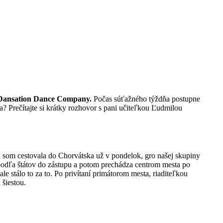
Dansation Dance Company.
Počas súťažného týždňa postupne
? Prečítajte si krátky rozhovor s pani učiteľkou Ľudmilou
u som cestovala do Chorvátska už v pondelok, gro našej skupiny
adí podľa štátov do zástupu a potom prechádza centrom mesta po
le stálo to za to. Po privítaní primátorom mesta, riaditeľkou
 šiestou.