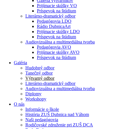
Galéria výtvarníkov
Prijímacie skúšky VO
Príspevok na štúdium
Literárno-dramatický odbor
Pedagógovia LDO
Rádio DubnicaArt
Prijímacie skúšky LDO
Príspevok na štúdium
Audiovizuálna a multimediálna tvorba
Pedagógovia AVO
Prijímacie skúšky AVO
Príspevok na štúdium
Galéria
Hudobný odbor
Tanečný odbor
Výtvarný odbor
Literárno-dramatický odbor
Audiovizuálna a multimediálna tvorba
Diplomy
Workshopy
O nás
Informácie o škole
História ZUŠ Dubnica nad Váhom
Naši pedagógovia
Rodičovské združenie pri ZUŠ DCA