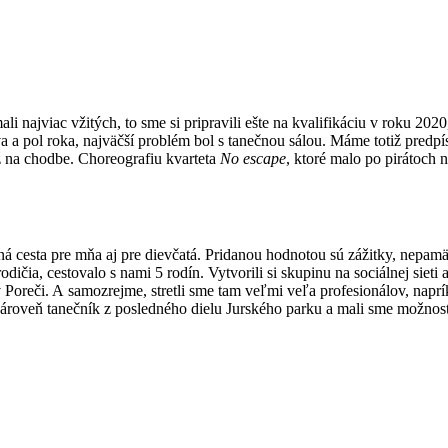
i najviac vžitých, to sme si pripravili ešte na kvalifikáciu v roku 202
a a pol roka, najväčší problém bol s tanečnou sálou. Máme totiž predp
 až na chodbe. Choreografiu kvarteta
No escape
, ktoré malo po pirátoch
ná cesta pre mňa aj pre dievčatá. Pridanou hodnotou sú zážitky, nepamätá
odičia, cestovalo s nami 5 rodín. Vytvorili si skupinu na sociálnej sieti 
mi v Poreči. A samozrejme, stretli sme tam veľmi veľa profesionálov, nap
ároveň tanečník z posledného dielu Jurského parku a mali sme možnosť 