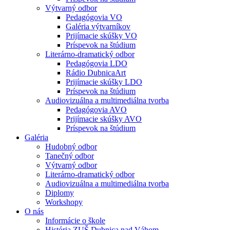
Výtvarný odbor
Pedagógovia VO
Galéria výtvarníkov
Prijímacie skúšky VO
Príspevok na štúdium
Literárno-dramatický odbor
Pedagógovia LDO
Rádio DubnicaArt
Prijímacie skúšky LDO
Príspevok na štúdium
Audiovizuálna a multimediálna tvorba
Pedagógovia AVO
Prijímacie skúšky AVO
Príspevok na štúdium
Galéria
Hudobný odbor
Tanečný odbor
Výtvarný odbor
Literárno-dramatický odbor
Audiovizuálna a multimediálna tvorba
Diplomy
Workshopy
O nás
Informácie o škole
História ZUŠ Dubnica nad Váhom