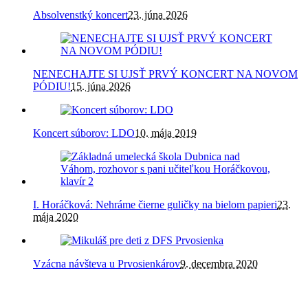
Absolvenstký koncert
23. júna 2026
NENECHAJTE SI UJSŤ PRVÝ KONCERT NA NOVOM
PÓDIU!
15. júna 2026
Koncert súborov: LDO
10. mája 2019
I. Horáčková: Nehráme čierne guličky na bielom papieri
23.
mája 2020
Vzácna návšteva u Prvosienkárov
9. decembra 2020