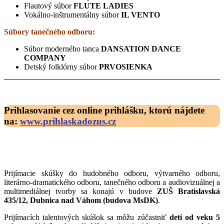
Flautový súbor
FLUTE
LADIES
Vokálno-inštrumentálny súbor
IL VENTO
Súbory tanečného odboru:
Súbor moderného tanca
DANSATION DANCE
COMPANY
Detský folklórny súbor
PRVOSIENKA
Prihlasovanie cez online prihlášku, ktorú nájdete
na:
www.prihlaskadozus.cz
Prijímacie skúšky do hudobného odboru, výtvarného odboru,
literárno-dramatického odboru, tanečného odboru a audiovizuálnej a
multimediálnej tvorby sa konajú v budove
ZUŠ Bratislavská
435/12, Dubnica nad Váhom (budova MsDK)
.
Prijímacích talentových skúšok sa môžu zúčastniť
deti od veku 5