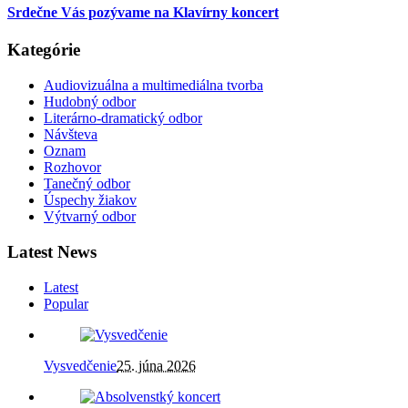
Srdečne Vás pozývame na Klavírny koncert
Kategórie
Audiovizuálna a multimediálna tvorba
Hudobný odbor
Literárno-dramatický odbor
Návšteva
Oznam
Rozhovor
Tanečný odbor
Úspechy žiakov
Výtvarný odbor
Latest News
Latest
Popular
Vysvedčenie
25. júna 2026