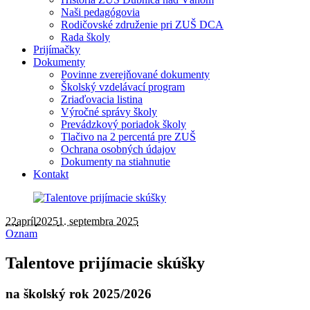
Naši pedagógovia
Rodičovské združenie pri ZUŠ DCA
Rada školy
Prijímačky
Dokumenty
Povinne zverejňované dokumenty
Školský vzdelávací program
Zriaďovacia listina
Výročné správy školy
Prevádzkový poriadok školy
Tlačivo na 2 percentá pre ZUŠ
Ochrana osobných údajov
Dokumenty na stiahnutie
Kontakt
22
apríl
2025
1. septembra 2025
Oznam
Talentove prijímacie skúšky
na školský rok 2025/2026