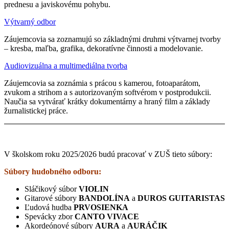
prednesu a javiskovému pohybu.
Výtvarný odbor
Záujemcovia sa zoznamujú so základnými druhmi výtvarnej tvorby
– kresba, maľba, grafika, dekoratívne činnosti a modelovanie.
Audiovizuálna a multimediálna tvorba
Záujemcovia sa zoznámia s prácou s kamerou, fotoaparátom,
zvukom a strihom a s autorizovaným softvérom v postprodukcii.
Naučia sa vytvárať krátky dokumentárny a hraný film a základy
žurnalistickej práce.
V školskom roku 2025/2026 budú pracovať v ZUŠ tieto súbory:
Súbory hudobného odboru:
Sláčikový súbor
VIOLIN
Gitarové súbory
BANDOLÍNA
a
DUROS
GUITARISTAS
Ľudová hudba
PRVOSIENKA
Spevácky zbor
CANTO
VIVACE
Akordeónové súbory
AURA
a
AURÁČIK