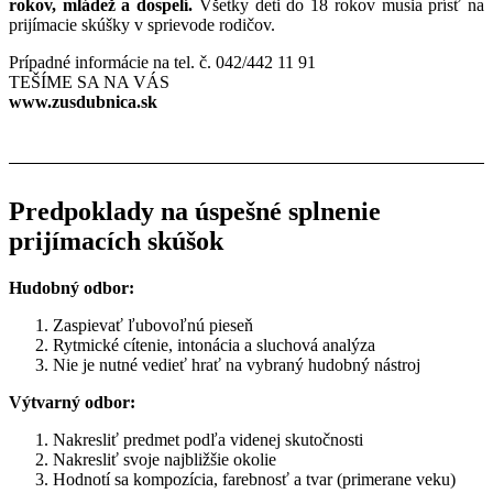
rokov, mládež a dospelí.
Všetky deti do 18 rokov musia prísť na
prijímacie skúšky v sprievode rodičov.
Prípadné informácie na tel. č. 042/442 11 91
TEŠÍME SA NA VÁS
www.zusdubnica.sk
Predpoklady na úspešné splnenie
prijímacích skúšok
Hudobný odbor:
Zaspievať ľubovoľnú pieseň
Rytmické cítenie, intonácia a sluchová analýza
Nie je nutné vedieť hrať na vybraný hudobný nástroj
Výtvarný odbor:
Nakresliť predmet podľa videnej skutočnosti
Nakresliť svoje najbližšie okolie
Hodnotí sa kompozícia, farebnosť a tvar (primerane veku)