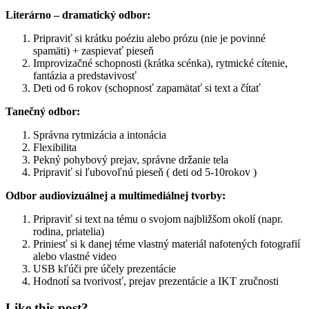
Literárno – dramatický odbor:
Pripraviť si krátku poéziu alebo prózu (nie je povinné
spamäti) + zaspievať pieseň
Improvizačné schopnosti (krátka scénka), rytmické cítenie,
fantázia a predstavivosť
Deti od 6 rokov (schopnosť zapamätať si text a čítať
Tanečný odbor:
Správna rytmizácia a intonácia
Flexibilita
Pekný pohybový prejav, správne držanie tela
Pripraviť si ľubovoľnú pieseň ( deti od 5-10rokov )
Odbor audiovizuálnej a multimediálnej tvorby:
Pripraviť si text na tému o svojom najbližšom okolí (napr.
rodina, priatelia)
Priniesť si k danej téme vlastný materiál nafotených fotografií
alebo vlastné video
USB kľúči pre účely prezentácie
Hodnotí sa tvorivosť, prejav prezentácie a IKT zručnosti
Like this post?