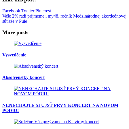
Facebook
Twitter
Pinterest
Vaše 2% radi prijmeme i my
48. ročník Medzinárodnej akordeónovej
súťaže v Pule
More posts
Vysvedčenie
Absolvenstký koncert
NENECHAJTE SI UJSŤ PRVÝ KONCERT NA NOVOM
PÓDIU!