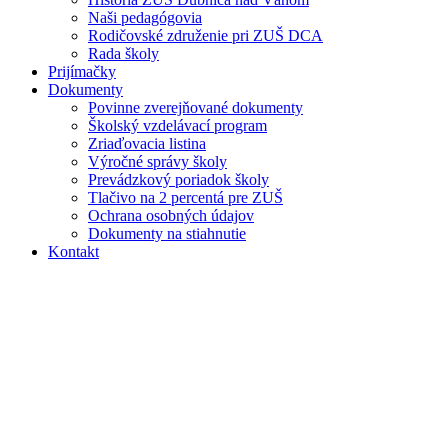
Naši pedagógovia
Rodičovské združenie pri ZUŠ DCA
Rada školy
Prijímačky
Dokumenty
Povinne zverejňované dokumenty
Školský vzdelávací program
Zriaďovacia listina
Výročné správy školy
Prevádzkový poriadok školy
Tlačivo na 2 percentá pre ZUŠ
Ochrana osobných údajov
Dokumenty na stiahnutie
Kontakt