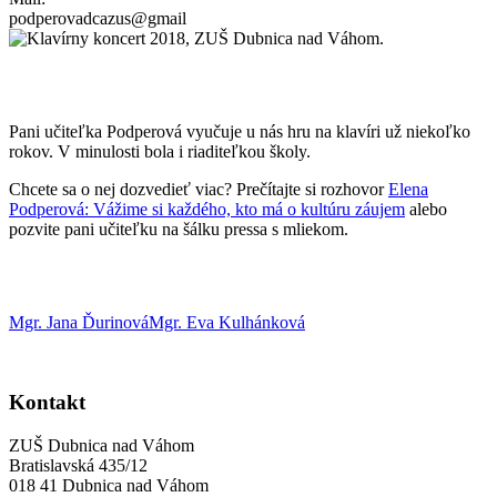
podperovadcazus@gmail
Pani učiteľka Podperová vyučuje u nás hru na klavíri už niekoľko
rokov. V minulosti bola i riaditeľkou školy.
Chcete sa o nej dozvedieť viac? Prečítajte si rozhovor
Elena
Podperová: Vážime si každého, kto má o kultúru záujem
alebo
pozvite pani učiteľku na šálku pressa s mliekom.
Mgr. Jana Ďurinová
Mgr. Eva Kulhánková
Kontakt
ZUŠ Dubnica nad Váhom
Bratislavská 435/12
018 41 Dubnica nad Váhom