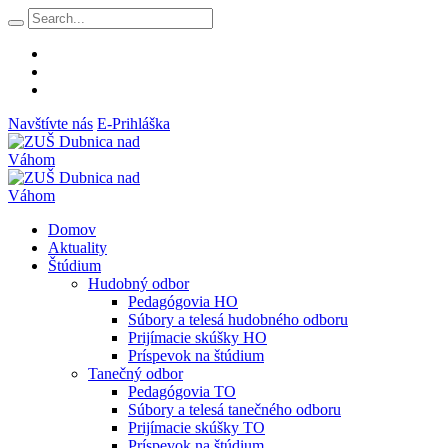
Navštívte nás
E-Prihláška
Domov
Aktuality
Štúdium
Hudobný odbor
Pedagógovia HO
Súbory a telesá hudobného odboru
Prijímacie skúšky HO
Príspevok na štúdium
Tanečný odbor
Pedagógovia TO
Súbory a telesá tanečného odboru
Prijímacie skúšky TO
Príspevok na štúdium