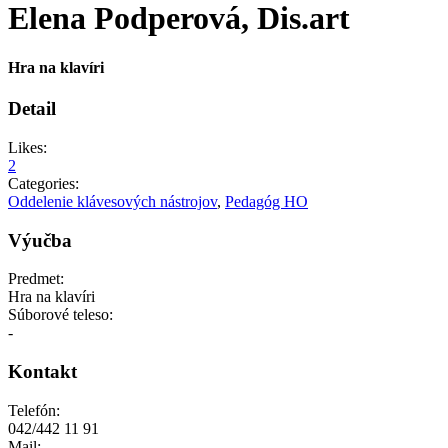
Elena Podperová, Dis.art
Hra na klavíri
Detail
Likes:
2
Categories:
Oddelenie klávesových nástrojov
,
Pedagóg HO
Výučba
Predmet:
Hra na klavíri
Súborové teleso:
-
Kontakt
Telefón:
042/442 11 91
Mail: