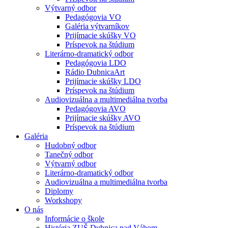
Výtvarný odbor
Pedagógovia VO
Galéria výtvarníkov
Prijímacie skúšky VO
Príspevok na štúdium
Literárno-dramatický odbor
Pedagógovia LDO
Rádio DubnicaArt
Prijímacie skúšky LDO
Príspevok na štúdium
Audiovizuálna a multimediálna tvorba
Pedagógovia AVO
Prijímacie skúšky AVO
Príspevok na štúdium
Galéria
Hudobný odbor
Tanečný odbor
Výtvarný odbor
Literárno-dramatický odbor
Audiovizuálna a multimediálna tvorba
Diplomy
Workshopy
O nás
Informácie o škole
História ZUŠ Dubnica nad Váhom