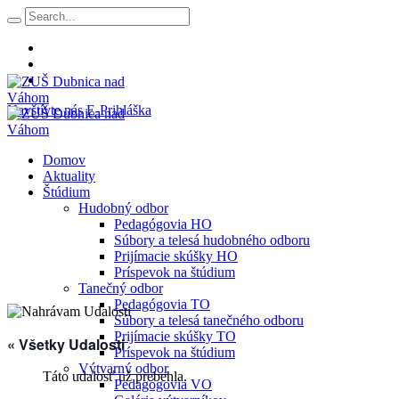
Navštívte nás
E-Prihláška
Domov
Aktuality
Štúdium
Hudobný odbor
Pedagógovia HO
Súbory a telesá hudobného odboru
Prijímacie skúšky HO
Príspevok na štúdium
Tanečný odbor
Pedagógovia TO
Súbory a telesá tanečného odboru
Prijímacie skúšky TO
« Všetky Udalosti
Príspevok na štúdium
Výtvarný odbor
Táto udalosť už prebehla.
Pedagógovia VO