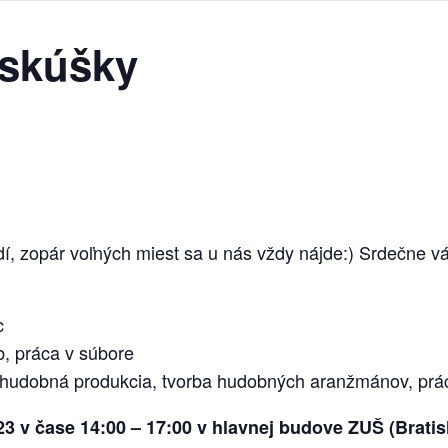
 skúšky
dí, zopár voľných miest sa u nás vždy nájde:) Srdečne 
c
, práca v súbore
hudobná produkcia, tvorba hudobných aranžmánov, prá
3 v čase 14:00 – 17:00 v hlavnej budove ZUŠ (Bratis