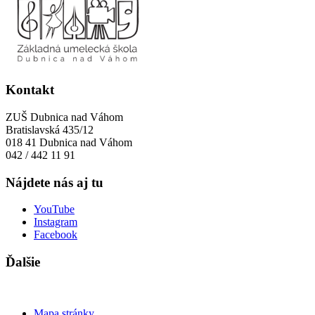
Close
Privacy Overview
This website uses cookies to improve your experience while you
navigate through the website. Out of these cookies, the cookies that
are categorized as necessary are stored on your browser as they are
essential for the working of basic functionalities of the website. We
also use third-party cookies that help us analyze and understand how
you use this website. These cookies will be stored in your browser
only with your consent. You also have the option to opt-out of these
cookies. But opting out of some of these cookies may have an effect
on your browsing experience.
Necessary
Necessary
Vždy zapnuté
Necessary cookies are absolutely essential for the website to
function properly. This category only includes cookies that ensures
basic functionalities and security features of the website. These
cookies do not store any personal information.
Non-necessary