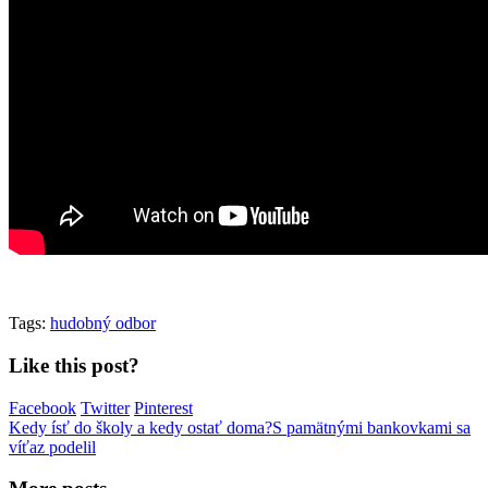
Tags:
hudobný odbor
Like this post?
Facebook
Twitter
Pinterest
Kedy ísť do školy a kedy ostať doma?
S pamätnými bankovkami sa
víťaz podelil