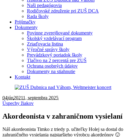
Naši pedagógovia
Rodičovské združenie pri ZUŠ DCA
Rada školy
Prijímačky
Dokumenty
Povinne zverejňované dokumenty
Školský vzdelávací program
Zriaďovacia listina
Výročné správy školy
Prevádzkový poriadok školy
Tlačivo na 2 percentá pre ZUŠ
Ochrana osobných údajov
Dokumenty na stiahnutie
Kontakt
04
jún
2021
1. septembra 2025
Úspechy žiakov
Akordeonista v zahraničnom vysielaní
Náš akordeonista Timko z triedy p. učiteľky Holej sa dostal do
zahraničného vysielania najstaršieho výrobcu akordeónov 🙂