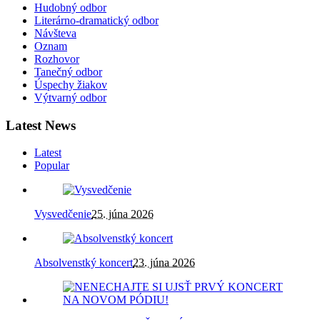
I. Horáčková: Nehráme čierne guličky na bielom papieri
23.
mája 2020
Vzácna návšteva u Prvosienkárov
9. decembra 2020