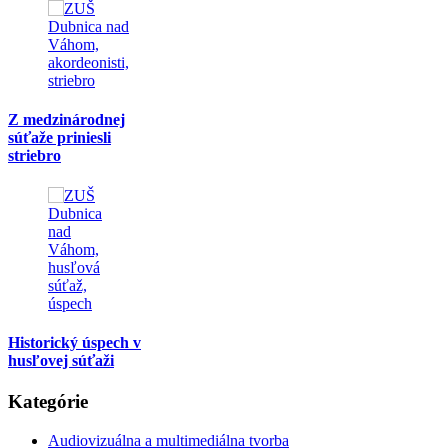
Úspechy žiakov
Výtvarný odbor
Latest News
Latest
Popular
Vysvedčenie
25. júna 2026
Absolvenstký koncert
23. júna 2026
NENECHAJTE SI UJSŤ PRVÝ KONCERT NA NOVOM
PÓDIU!
15. júna 2026
Koncert súborov: LDO
10. mája 2019