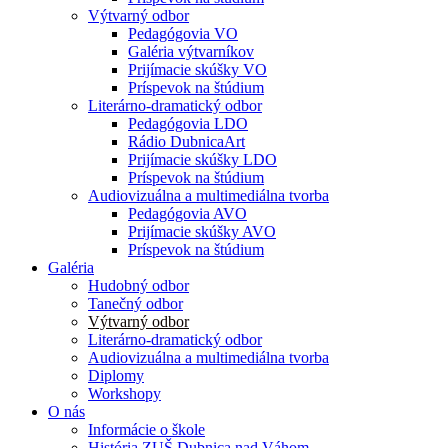
Výtvarný odbor
Pedagógovia VO
Galéria výtvarníkov
Prijímacie skúšky VO
Príspevok na štúdium
Literárno-dramatický odbor
Pedagógovia LDO
Rádio DubnicaArt
Prijímacie skúšky LDO
Príspevok na štúdium
Audiovizuálna a multimediálna tvorba
Pedagógovia AVO
Prijímacie skúšky AVO
Príspevok na štúdium
Galéria
Hudobný odbor
Tanečný odbor
Výtvarný odbor
Literárno-dramatický odbor
Audiovizuálna a multimediálna tvorba
Diplomy
Workshopy
O nás
Informácie o škole
História ZUŠ Dubnica nad Váhom