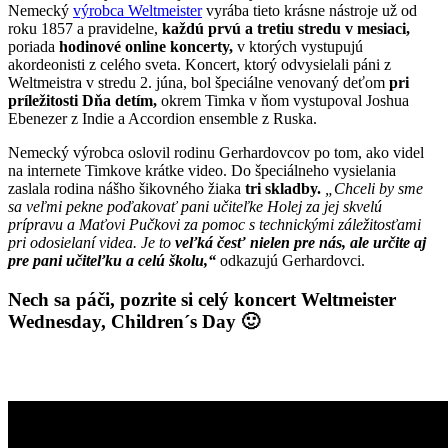
Nemecký
výrobca Weltmeister
vyrába tieto krásne nástroje už od
roku 1857 a pravidelne,
každú prvú a tretiu stredu v mesiaci,
poriada
hodinové online koncerty,
v ktorých vystupujú
akordeonisti z celého sveta. Koncert, ktorý odvysielali páni z
Weltmeistra v stredu 2. júna, bol špeciálne venovaný deťom
pri
príležitosti Dňa detím,
okrem Timka v ňom vystupoval Joshua
Ebenezer z Indie a Accordion ensemble z Ruska.
Nemecký výrobca oslovil rodinu Gerhardovcov po tom, ako videl
na internete Timkove krátke video. Do špeciálneho vysielania
zaslala rodina nášho šikovného žiaka
tri skladby.
„Chceli by sme
sa veľmi pekne poďakovať pani učiteľke Holej za jej skvelú
prípravu a Maťovi Pučkovi za pomoc s technickými záležitosťami
pri odosielaní videa. Je to
veľká česť nielen pre nás, ale určite aj
pre pani učiteľku a celú školu,“
odkazujú Gerhardovci.
Nech sa páči, pozrite si celý koncert Weltmeister
Wednesday, Children´s Day 🙂