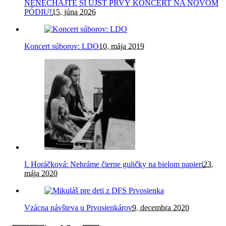
Kontakt
ZUŠ Dubnica nad Váhom
Bratislavská 435/12
018 41 Dubnica nad Váhom
042 / 442 11 91
Nájdete nás aj tu
YouTube
Instagram
Facebook
Ďalšie
Mapa stránky
Ochrana osobných údajov
/ ZUŠ Dubnica nad Váhom © 2025
Ahoj! Za účelom sledovania návštevnosti nášho webu používame
cookies. Ak si chceš našu stránku ďalej prehliadať, predpokladáme,
že s ich používaním súhlasíš.
Nastavenia cookies
Fajn, súhlasím.