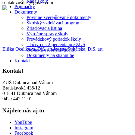
Rada školy
septak.zusdca@gmail.com
Prijímačky
Dokumenty
Povinne zverejňované dokumenty
Školský vzdelávací program
Zriaďovacia listina
Výročné správy školy
Prevádzkový poriadok školy
Tlačivo na 2 percentá pre ZUŠ
Eliška Ocelíková, DiS. art.
Janette Strhárska, DiS. art.
Ochrana osobných údajov
Dokumenty na stiahnutie
Kontakt
Kontakt
ZUŠ Dubnica nad Váhom
Bratislavská 435/12
018 41 Dubnica nad Váhom
042 / 442 11 91
Nájdete nás aj tu
YouTube
Instagram
Facebook