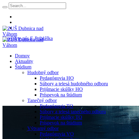
Navštívte nás
E-Prihláška
Domov
Aktuality
Štúdium
Hudobný odbor
Pedagógovia HO
Súbory a telesá hudobného odboru
Prijímacie skúšky HO
Príspevok na štúdium
Tanečný odbor
Pedagógovia TO
Súbory a telesá tanečného odboru
Prijímacie skúšky TO
Príspevok na štúdium
Výtvarný odbor
Pedagógovia VO